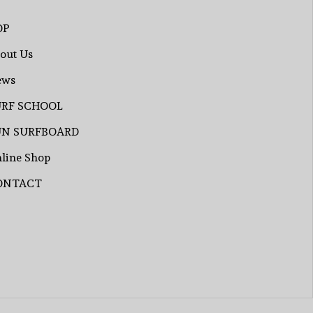
OP
out Us
ews
URF SCHOOL
UN SURFBOARD
line Shop
ONTACT