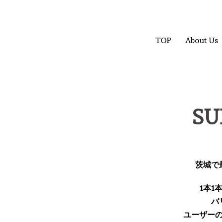
TOP
About Us
SU
茨城で
1本
バ
ユーザー