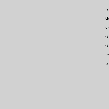
T
Ab
N
S
S
On
C